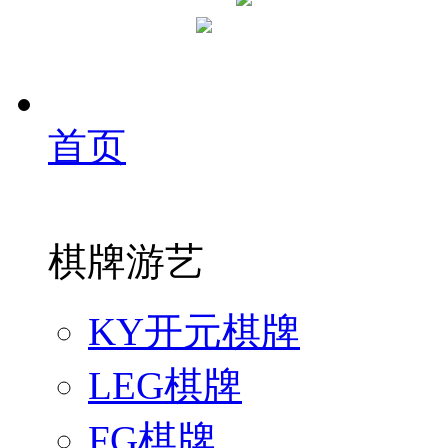
首页
棋牌游艺
KY开元棋牌
LEG棋牌
FG棋牌