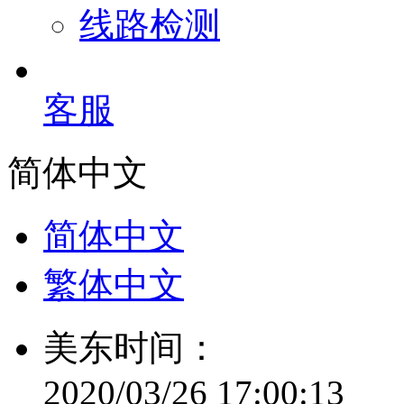
线路检测
客服
简体中文
简体中文
繁体中文
美东时间：
2020/03/26 17:00:13