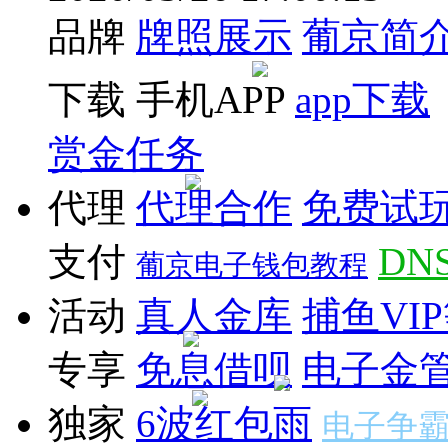
品牌
牌照展示
葡京简
下载
手机APP
app下载
赏金任务
代理
代理合作
免费试
支付
DN
葡京电子钱包教程
活动
真人金库
捕鱼VI
专享
免息借呗
电子金
独家
6波红包雨
电子争