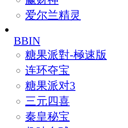
爱尔兰精灵
BBIN
糖果派對-極速版
连环夺宝
糖果派对3
三元四喜
秦皇秘宝