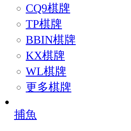
CQ9棋牌
TP棋牌
BBIN棋牌
KX棋牌
WL棋牌
更多棋牌
捕魚