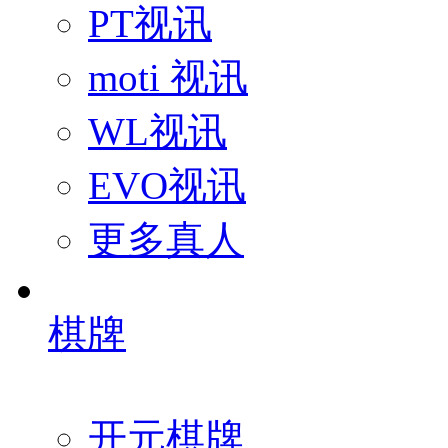
PT视讯
moti 视讯
WL视讯
EVO视讯
更多真人
棋牌
开元棋牌