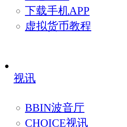
下载手机APP
虚拟货币教程
视讯
BBIN波音厅
CHOICE视讯