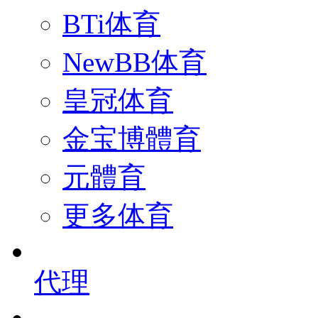
BTi体育
NewBB体育
皇冠体育
金宝博體育
元體育
更多体育
代理